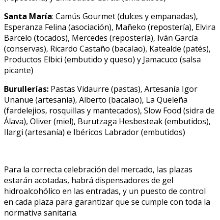
Santa María
: Camús Gourmet (dulces y empanadas),
Esperanza Felina (asociación), Mañeko (repostería), Elvira
Barcelo (tocados), Mercedes (repostería), Iván García
(conservas), Ricardo Castaño (bacalao), Katealde (patés),
Productos Elbici (embutido y queso) y Jamacuco (salsa
picante)
Burullerías:
Pastas Vidaurre (pastas), Artesanía Igor
Unanue (artesanía), Alberto (bacalao), La Queleña
(fardelejios, rosquillas y mantecados), Slow Food (sidra de
Álava), Oliver (miel), Burutzaga Hesbesteak (embutidos),
Ilargi (artesanía) e Ibéricos Labrador (embutidos)
Para la correcta celebración del mercado, las plazas
estarán acotadas, habrá dispensadores de gel
hidroalcohólico en las entradas, y un puesto de control
en cada plaza para garantizar que se cumple con toda la
normativa sanitaria.