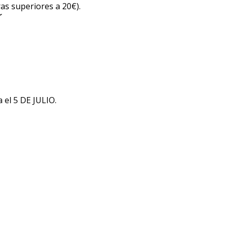
as superiores a 20€).
´
a el 5 DE JULIO.