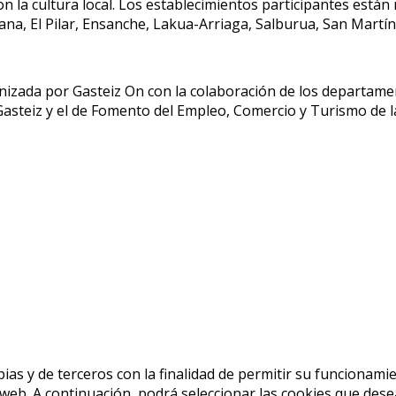
n la cultura local. Los establecimientos participantes están
na, El Pilar, Ensanche, Lakua-Arriaga, Salburua, San Martí
ganizada por Gasteiz On con la colaboración de los departa
steiz y el de Fomento del Empleo, Comercio y Turismo de la
ias y de terceros con la finalidad de permitir su funcionami
o web. A continuación, podrá seleccionar las cookies que dese