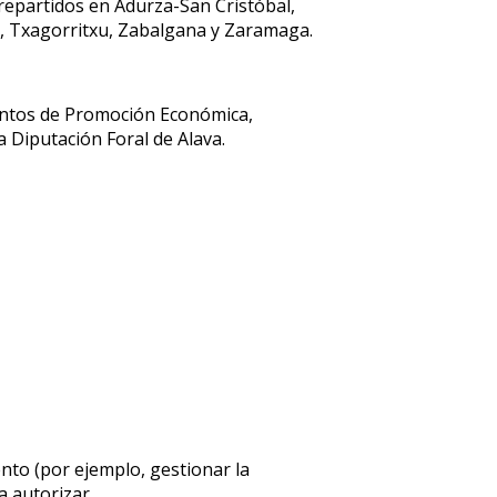
 repartidos en Adurza-San Cristóbal,
n, Txagorritxu, Zabalgana y Zaramaga.
mentos de Promoción Económica,
 Diputación Foral de Alava.
ento (por ejemplo, gestionar la
a autorizar.