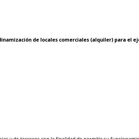
inamización de locales comerciales (alquiler) para el ej
ias y de terceros con la finalidad de permitir su funcionami